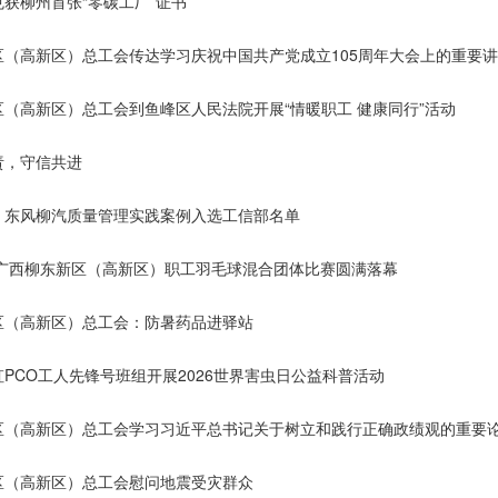
获柳州首张“零碳工厂”证书
区（高新区）总工会传达学习庆祝中国共产党成立105周年大会上的重要
区（高新区）总工会到鱼峰区人民法院开展“情暖职工 健康同行”活动
责，守信共进
！东风柳汽质量管理实践案例入选工信部名单
6年广西柳东新区（高新区）职工羽毛球混合团体比赛圆满落幕
区（高新区）总工会：防暑药品进驿站
PCO工人先锋号班组开展2026世界害虫日公益科普活动
区（高新区）总工会学习习近平总书记关于树立和践行正确政绩观的重要
区（高新区）总工会慰问地震受灾群众