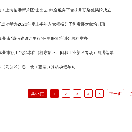
动！上海临港新片区“走出去”综合服务平台柳州联络处揭牌成立
区成功举办2026年度上半年入党积极分子和发展对象培训班
年柳州市“诚信建设万里行”信用修复培训会顺利举办
6年柳州市职工气排球赛（柳东新区、阳和工业新区专场）圆满落幕
区（高新区）总工会：志愿服务活动进车间
下一页
共25页
1
2
3
4
5