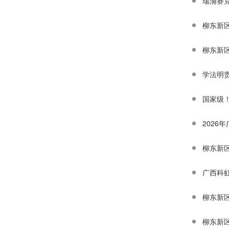
瑞浦赛克
柳东新
柳东新
学法明
国家级
202
柳东新
广西科虹
柳东新
柳东新