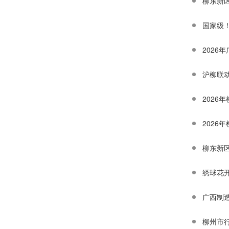
柳东新
国家级
202
沪柳联
2026
202
柳东新
绣球花
广西制
柳州市