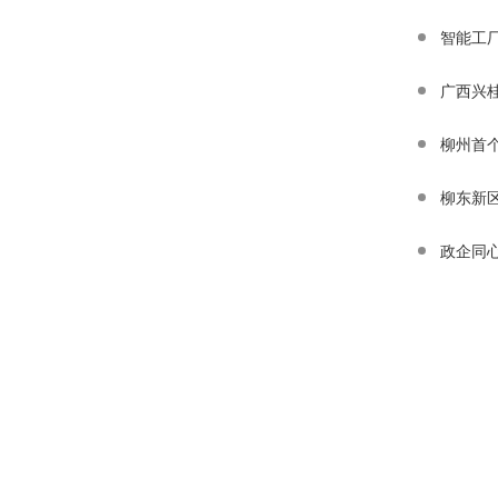
智能工
广西兴
柳州首
柳东新
政企同