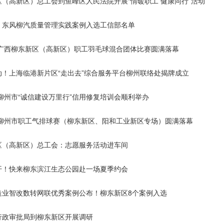
区（高新区）总工会到鱼峰区人民法院开展“情暖职工 健康同行”活动
！东风柳汽质量管理实践案例入选工信部名单
6年广西柳东新区（高新区）职工羽毛球混合团体比赛圆满落幕
动！上海临港新片区“走出去”综合服务平台柳州联络处揭牌成立
年柳州市“诚信建设万里行”信用修复培训会顺利举办
6年柳州市职工气排球赛（柳东新区、阳和工业新区专场）圆满落幕
区（高新区）总工会：志愿服务活动进车间
开！快来柳东滨江生态公园赴一场夏季约会
造业智改数转网联优秀案例公布！柳东新区8个案例入选
行政审批局到柳东新区开展调研