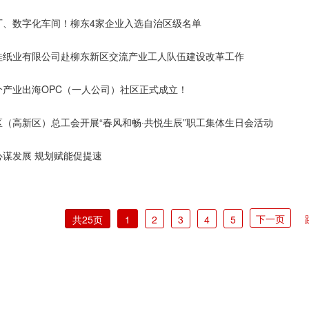
厂、数字化车间！柳东4家企业入选自治区级名单
桂纸业有限公司赴柳东新区交流产业工人队伍建设改革工作
个产业出海OPC（一人公司）社区正式成立！
区（高新区）总工会开展“春风和畅·共悦生辰”职工集体生日会活动
心谋发展 规划赋能促提速
下一页
共25页
1
2
3
4
5