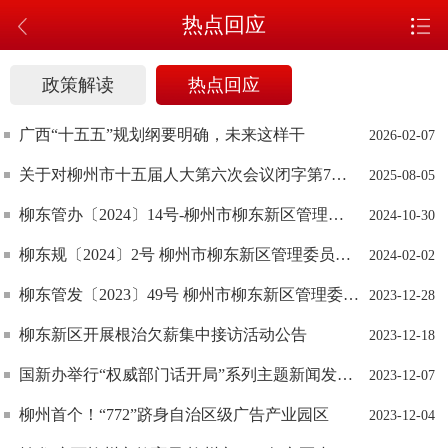
热点回应
政策解读
热点回应
广西“十五五”规划纲要明确，未来这样干
2026-02-07
关于对柳州市十五届人大第六次会议闭字第7号建议的答复
2025-08-05
柳东管办〔2024〕14号-柳州市柳东新区管理委员会办公室关于印发《柳东新区水电气网联合报装“高效办成一件事”改革专项实施方案》的通知
2024-10-30
柳东规〔2024〕2号 柳州市柳东新区管理委员会关于优化柳东新区烟花爆竹零售经营布点规划和做好烟花爆竹零售经营许可工作的通知
2024-02-02
柳东管发〔2023〕49号 柳州市柳东新区管理委员会关于印发《柳东新区噪声污染防治实施方案（2023- 2025年）》的通知
2023-12-28
柳东新区开展根治欠薪集中接访活动公告
2023-12-18
国新办举行“权威部门话开局”系列主题新闻发布会介绍全面推进新时代新征程退役军人工作高质量发展有关情况
2023-12-07
柳州首个！“772”跻身自治区级广告产业园区
2023-12-04