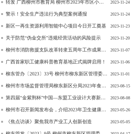
转发 广西柳州市教育局 柳州市2023年市区小学、初中学区划分范围正式公布
2023-11-24
警示！安全生产违法行为典型案例通报
2023-11-24
新区一再生资源利用智能中心项目今日开工奠基
2023-11-23
关于防范“伪金交所”违规经营活动的风险提示
2023-11-20
柳州市消防救援支队改革转隶五周年工作成果新闻发布会
2023-11-07
广西首家职工健康科普教育基地正式揭牌启用！
2023-11-06
柳东管办〔2023〕33号 柳州市柳东新区管理委员会办公室关于印发《柳东新区畜禽养殖污染防治规划（2023-2027年）》的通知
2023-11-01
柳州市市场监督管理局柳东新区分局2023年食品安全监督抽检信息通告（第一期）
2023-08-15
第四届“金紫荆杯”中国—东盟工业设计大赛新闻发布会在柳州召开
2023-08-08
柳州市召开新闻发布会，介绍2023年卫生健康重点工作
2023-05-26
《焦点访谈》聚焦我市产业工人创新创造
2023-05-05
柳东管发〔2023〕9号 柳州市柳东新区管理委员会关于调整柳东新区城乡居民最低生活保障金施保方式及标准的通知
2023-04-17