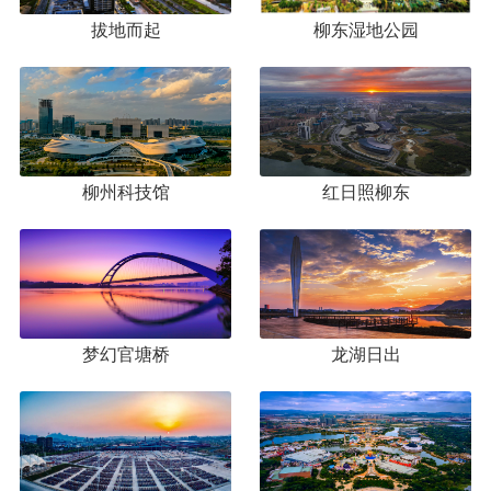
拔地而起
柳东湿地公园
柳州科技馆
红日照柳东
梦幻官塘桥
龙湖日出