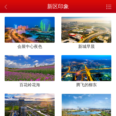
新区印象
会展中心夜色
新城早晨
百花岭花海
腾飞的柳东