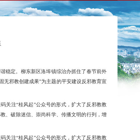
埠
和谐稳定。柳东新区洛埠镇综治办抓住了春节前外
固无邪教创建成果”为主题的平安建设反邪教育宣
码关注“桂风起”公众号的形式，扩大了反邪教教
邪教、破除迷信、崇尚科学、传播文明的行列，增
码关注“桂风起”公众号的形式，扩大了反邪教教