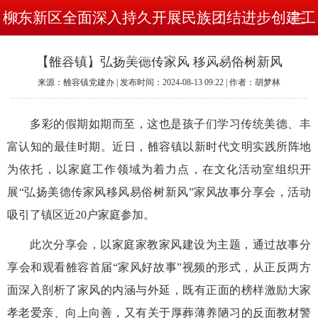
柳东新区全面深入持久开展民族团结进步创建工
作铸牢中华民族共同体意识专栏
【雒容镇】弘扬美德传家风 移风易俗树新风
来源：雒容镇党建办 | 发布时间：2024-08-13 09:22 | 作者：胡梦林
多彩的假期如期而至，这也是孩子们学习传统美德、丰
富认知的最佳时期。近日，雒容镇以新时代文明实践所阵地
为依托，以家庭工作领域为着力点，在文化活动室组织开
展
“
弘扬美德传家风
移风易俗树新风
”
家风故事分享会，活动
吸引了镇区近
20
户家庭参加。
此次分享会，以家庭家教家风建设为主题，通过故事分
享会和观看雒容首届
“
家风好故事
”
视频的形式，从正反两方
面深入剖析了家风的内涵与外延，既有正面的榜样激励大家
孝老爱亲、向上向善，又有关于厚葬薄养陋习的反面教材警