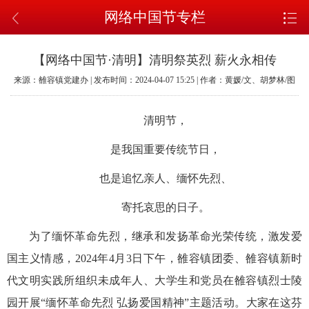
网络中国节专栏
【网络中国节·清明】清明祭英烈 薪火永相传
来源：雒容镇党建办 | 发布时间：2024-04-07 15:25 | 作者：黄媛/文、胡梦林/图
清明节，
是
我国重要
传统节日，
也是追忆亲人、缅怀先烈、
寄托哀思的日子。
为了缅怀革命先烈，继承和发扬革命光荣传统，激发爱
国主义情感，2024年4月3日下午，雒容镇团委、雒
容镇新时
代文明实践所组织未成年人、大学生和党员在雒容镇烈士陵
园开展“缅怀革命先烈 弘扬爱国精神”主题活动
。
大家在这芬