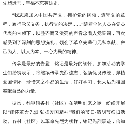
先烈遗志，幸福不忘英雄史。
“
我志愿加入中国共产党，拥护党的纲领，遵守党的章
程，履行党员义务，执行党的决定
……
”随着全体人员在党员
代表的带领下，
以
整齐而又洪亮的声音念着入党誓词，再次
感受到了深刻的思想洗礼，领会了革命先辈们无私奉献、舍
己为人、以人为本、一心为民的精神。
传承是最好的告慰，铭记是最好的缅怀。参加活动的学
生们纷纷表示
，
将继续传承先烈遗志，弘扬优良传统，厚植
爱国情怀，珍惜来之不易的生活，好好学习，长大后为祖国
奉献自己的力量。
据悉，雒容镇各村（社区）在清明到来之际，纷纷开展
以“缅怀革命先烈 弘扬爱国精神”我们的节日·清明节祭扫活
动。各村（社区）以革命先烈为榜样，铭记先烈事迹，倍加