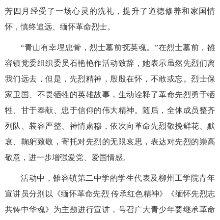
芳四月经受了一场心灵的洗礼，提升了道德修养和家国情
怀，慎终追远、缅怀革命烈士。
“青山有幸埋忠骨，烈士墓前抚英魂。”在烈士墓前，雒
容镇党委组织委员石艳艳作活动致辞，她表示虽然先烈们离
我们远去，但是，先烈精神，殷殷在怀，不敢或忘。烈士保
家卫国、不畏牺牲的英雄故事，生动诠释了革命先烈勇于牺
牲、甘于奉献、忠于信仰的伟大精神。随后，全体成员整齐
列队、装容严整、神情肃穆，依次向革命先烈敬挽鲜花、默
哀、鞠躬致敬，
寄托对先烈的无限哀思，表达对先烈的崇高
敬意，进一步增强爱党、爱国情感。
活动中，
雒容镇第二中学的学生代表及柳州工学院青年
宣讲员分别以《
缅怀革命先烈 传承红色精神》《缅怀先烈志
共铸中华魂》为主题进行宣讲，号召广大青少年要继承革命