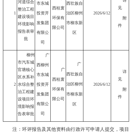
详
河道综合
市东城
西壮族自
见
西桂寰
整治工程
1
投资开
治区柳州
202
6
/
6/12
建设项目
环保有
附
发集团
市
柳东新
环境影响
件
限公司
报告表审
有限公
区
批
司
柳州
广
市汽车城
广
西柳州
官塘核心
广
详
西壮族自
市东城
区水系补
见
西桂寰
治区柳州
2
水综合整
投资开
202
6
/
6/1
2
环保有
附
治工程建
发集团
市柳东新
件
限公司
设项目环
有限公
区
境影响报
司
告表审批
注：环评报告及其他资料由行政许可申请人提交，项目