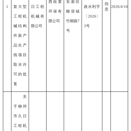
西桂寰
东新区
同
1
套大型
日工程
政水利字
2026/4/16
意
环保有
雒容镇
工程机
机械有
〔
2026〕
限公司
竹桐路
7
械结构
限公司
3号
号
件新产
品生产
线项目
取水许
可的批
复
关
于柳州
市久日
工程机