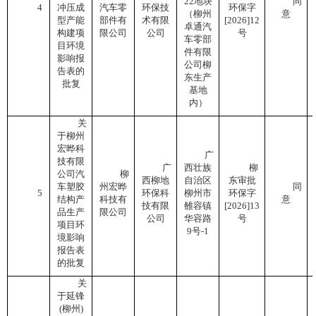
22地块
同
4
冲压成
汽车零
环保技
环保字
（柳州
意
型产能
部件有
术有限
[2026]12
卓通汽
构建项
限公司
公司
号
车零部
目环境
件有限
影响报
公司柳
告表的
东生产
批复
基地
内）
关
于柳州
宏晔科
广
技有限
广
西壮族
柳
公司汽
柳
西柳地
自治区
东审批
车塑胶
州宏晔
同
5
环保科
柳州市
环保字
结构产
科技有
意
技有限
雒容镇
[2026]13
品生产
限公司
公司
华容路
号
项目环
9号-1
境影响
报告表
的批复
关
于延锋
(柳州)