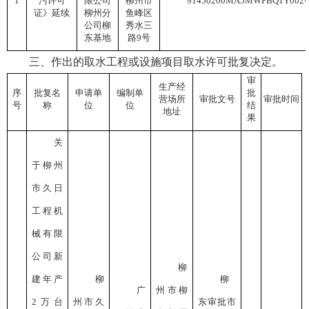
1
污许可
限公司
柳州市
91450200MA5MWPBQ1Y002
证》
延续
柳州分
鱼峰区
公司柳
秀水三
东基地
路
9号
三、作出的取水工程或设施项目取水许可批复决定。
审
生产经
序
批复名
申请单
编制单
批
营场所
审批文号
审批时间
号
称
位
位
结
地址
果
关
于柳州
市久日
工程机
械有限
公司新
柳
建年产
柳
柳
广
州市柳
2万台
州市久
东审批市