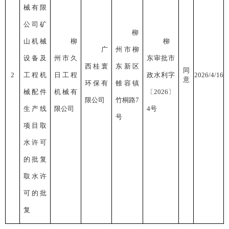
械有限
公司矿
柳
山机械
柳
柳
广
州市柳
设备及
州市久
东审批市
西桂寰
东新区
同
2
工程机
日工程
政水利字
2026/4/16
意
环保有
雒容镇
械配件
机械有
〔
2026〕
限公司
竹桐路
7
生产线
限公司
4号
号
项目取
水许可
的批复
取水许
可的批
复