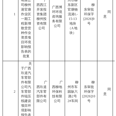
有限公
广
州市柳
司柳州
西西江
东新区
柳
广西博
港官塘
开发投
官塘物
东审批
环环境
同
1
作业区
资集团
流港
L-
环保字
咨询服
意
一期工
柳州投
15-13
[2026]9
务有限
程新增
资有限
地块
号
公司
散货货
公司
（A 地
种作业
块）
资质项
目环境
影响报
告表的
批复
关
于广西
玖道汽
车零部
件有限
广
广
柳
柳
公司汽
西玖道
西柳地
州市车
东审批
同
2
车零部
汽车零
环保科
园纵六
环保字
意
件辊压
部件有
技有限
路
2号
[2026]10
线建设
限公司
公司
2#车间
号
项目环
境影响
报告表