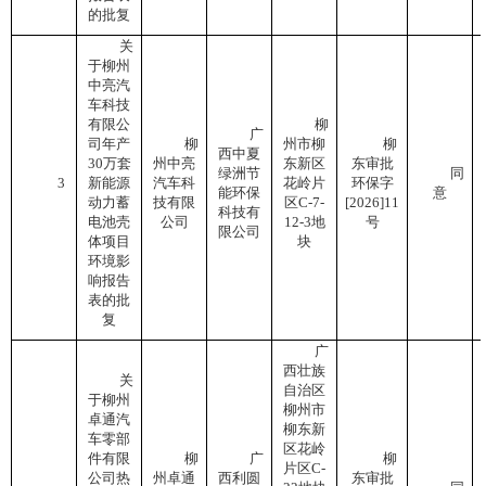
的批复
关
于柳州
中亮汽
车科技
有限公
柳
广
司年产
柳
州市柳
柳
西中夏
30万套
州中亮
东新区
东审批
绿洲节
同
3
新能源
汽车科
花岭片
环保字
能环保
意
动力蓄
技有限
区
C-7-
[2026]11
科技有
电池壳
公司
12-3地
号
限公司
体项目
块
环境影
响报告
表的批
复
广
西壮族
关
自治区
于柳州
柳州市
卓通汽
柳东新
车零部
区花岭
件有限
柳
广
柳
片区
C-
公司热
州卓通
西利圆
东审批