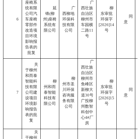
座椅系
广
统有限
延
广
西壮族
柳
公司汽
锋
(柳
西柳地
自治区
东审批
同
6
车座椅
州)座椅
环保科
柳州市
环保字
意
零部件
系统有
技有限
车园横
[2026]14
改造项
限公司
公司
二路
11
号
目环境
号
影响报
告表的
批复
广
关
西壮族
于柳州
自治区
和而泰
柳
柳州市
智能科
柳
柳
州市圣
鱼峰区
技有限
州和而
东审批
川环保
新柳大
同
7
公司建
泰智能
环保字
咨询服
道
30号
意
设项目
科技有
[2026]15
务有限
广投柳
环境影
限公司
号
公司
州数智
响报告
科创中
表的批
心4#厂
复
房
关
于柳州