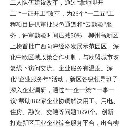
工人队伍建设改革，通过
“
拿地即开
工
”“
一证开工
”
改革，为
26
个
“
一二五
”
工
程项目提供审批绿色通道和
“
云勘验
”
服
务，评审勘验时间压减
50%
。柳州高新区
上榜首批广西向海经济发展示范园区，深
化中欧区域政策合作机制，与欧盟城市恢
复线下访问交流。企业服务有温度。深
化
“
企业服务年
”
活动，新区各级领导班子
深入企业调研，通过
“
一企一策
”“
一事一
议
”
帮助
182
家企业协调解决用工、用电、
住房、融资、交通等问题
1650
个。创新
打造新区工业企业综合服务平台，出台柳