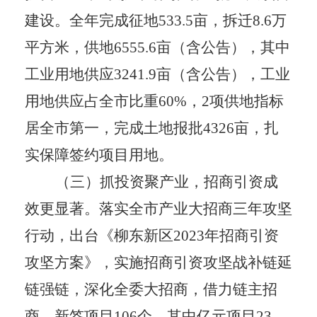
建设。全年完成征地
533.5
亩，拆迁
8.6
万
平方米，供地
6555.6
亩（含公告），其中
工业用地供应
3241.9
亩（含公告），工业
用地供应占全市比重
60%
，
2
项供地指标
居全市第一，完成土地报批
4326
亩，扎
实保障签约项目用地。
（三）抓投资聚产业，招商引资成
效更显著。
落实全市产业大招商三年攻坚
行动，出台《柳东新区
2023
年招商引资
攻坚方案》，实施招商引资攻坚战补链延
链强链，深化全委大招商，借力链主招
商。新签项目
106
个，其中亿元项目
23