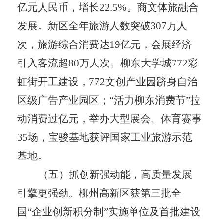
亿元人民币，增长
22.5%
。商文体旅融合
发展。新区全年旅游人数突破
307
万人
次，旅游综合消费达
19
亿元，会展经济
引入客流超
80
万人次。柳东大学城
772
彩
虹街开工建设，
772
文创产业园跻身自治
区级广告产业园区；
“
活力柳东消费节
”
拉
动消费过亿元，举办大型展会、体育赛事
35
场，宝骏基地获评国家工业旅游示范
基地。
（五）抓创新强动能，高质量发展
引擎更强劲。
柳州高新区获第三批全
国
“
企业创新积分制
”
实施单位及首批建设