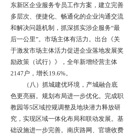
东新区企业服务专员工作方案，建立完善
多层次、便捷化、畅通化的企业沟通交流
和解决问题机制，抓深抓实涉企服务
“
最
后一公里
”
。市场主体有活力。
出台《关
于激发市场主体活力促进企业落地发展奖
励政策（试行）》，
全年新增经营主体
2147
户，增长
19.6%
。
（八）抓城建优环境，产城融合底
色更亮丽。规划布局进一步优化。
完成职
教园等
5
区域控规调整及地块潜力释放研
究
，实现区域一体化布局和联动发展。基
础设施进一步完善。南庆路网、官塘收费