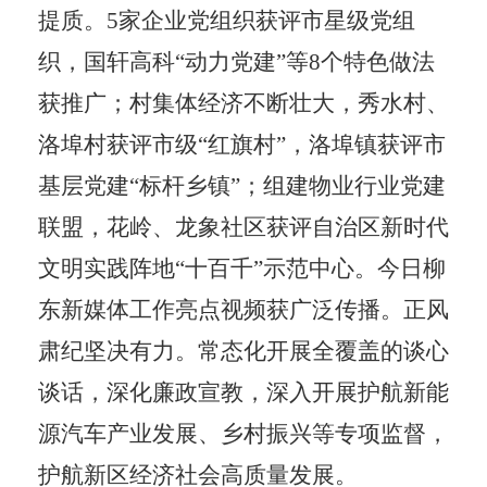
提质。
5
家企业党组织获评市星级党组
织，国轩高科
“
动力党建
”
等
8
个特色做法
获推广；村集体经济不断壮大，秀水村、
洛埠村获评市级
“
红旗村
”
，洛埠镇获评市
基层党建
“
标杆乡镇
”
；组建物业行业党建
联盟，花岭、龙象社区获评自治区新时代
文明实践阵地
“
十百千
”
示范中心。今日柳
东新媒体工作亮点视频获广泛传播。正风
肃纪坚决有力。常态化开展全覆盖的谈心
谈话，深化廉政宣教，深入开展护航新能
源汽车产业发展、乡村振兴等专项监督，
护航新区经济社会高质量发展。