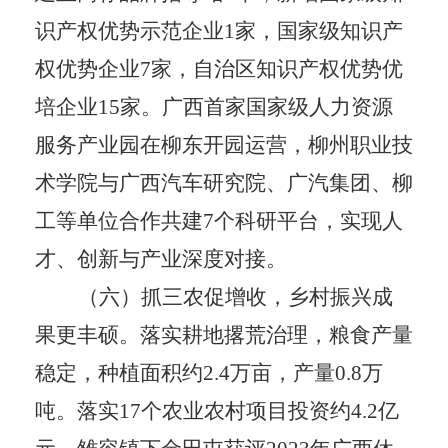
识产权优势示范企业
1
家，国家级知识产
权优势企业
7
家，自治区知识产权优势优
培企业
15
家。广西首家国家级人力资源
服务产业园在柳东开园运营，柳州职业技
术学院与广西汽车研究院、广汽集团、柳
工等单位合作共建
7
个科研平台，实现人
才、创新与产业深度对接。
（六）抓三农促增收，乡村振兴成
果更丰硕。
落实耕地撂荒治理，粮食产量
稳定，种植面积约
2.4
万亩，产量
0.8
万
吨。落实
17
个农业农村项目投资约
4.2
亿