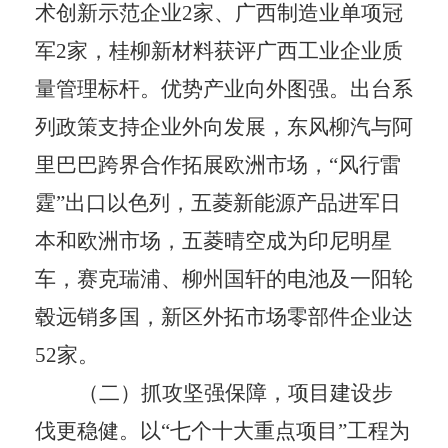
术创新示范企业
2
家、广西制造业单项冠
军
2
家，桂柳新材料获评广西工业企业质
量管理标杆。优势产业向外图强。出台系
列政策支持企业外向发展，东风柳汽与阿
里巴巴跨界合作拓展欧洲市场，
“
风行雷
霆
”
出口以色列，五菱新能源产品进军日
本和欧洲市场，五菱晴空成为印尼明星
车，赛克瑞浦、柳州国轩的电池及一阳轮
毂远销多国，新区外拓市场零部件企业达
52
家。
（二）抓攻坚强保障，项目建设步
伐更稳健。
以
“
七个十大重点项目
”
工程为