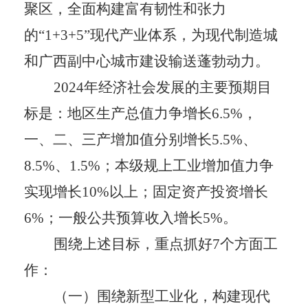
聚区，全面构建富有韧性和张力
的
“1+3+5”
现代产业体系，为现代制造城
和广西副中心城市建设输送蓬勃动力。
2024
年经济社会发展的主要预期目
标是：
地区生产总值力争增长
6.5%
，
一、二、三产增加值分别增长
5.5%
、
8.5%
、
1.5%
；本级规上工业增加值力争
实现增长
10%
以上；固定资产投资增长
6%
；一般公共预算收入增长
5%
。
围绕上述目标，重点抓好
7
个方面工
作：
（一）围绕新型工业化，构建现代