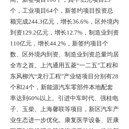
个，工业项目
64
个，新签约项目投资总
额完成
244.3
亿元，增长
36.6%
，区外境内
到资
129.2
亿元，增长
12.7%
，制造业到资
110
亿元，增长
44.2%
，新签约项目个
数、区外境内到资、制造业到资总量均居
全市之首。上汽通用五菱
“
一二五
”
工程和
东风柳汽
“
龙行工程
”
产业链项目分别有
28
个和
24
个，新能源汽车零部件本地配套
率达到
60%
以上。引进中车时代、强桂电
子、玉柴、上海馨联等项目，新区汽车产
业生态进一步优化。康复医学设备、匠康