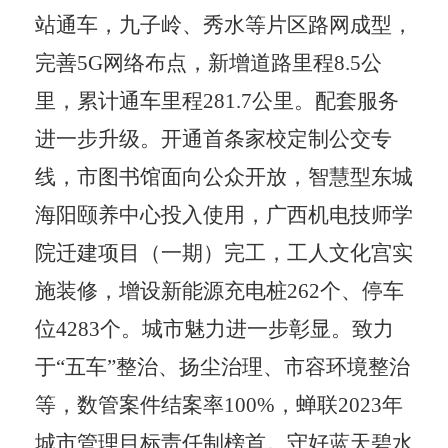
站通车，九子岭、秀水等片区路网成型，
完善
5G
网络布点，新增道路里程
8.5
公
里，累计通车里程
281.7
公里。配套服务
进一步升级。开通首条家校定制公交专
线，市图书馆面向公众开放，智慧型东城
海阳颐养中心投入使用，广西机电技师学
院迁建项目（一期）完工，工人文化宫实
施装修，增设新能源充电桩
262
个、停车
位
4283
个。城市魅力进一步彰显。致力
于
“
五车
”
整治、扬尘治理、市容环境整治
等，数管案件结案率
100%
，蝉联
2023
年
城市管理目标责任制榜首。守好蓝天碧水