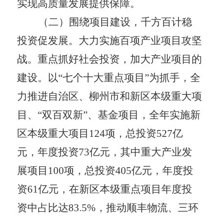
实现高质量发展提供保障。
（二）围绕项目建设，千方百计稳
投资促发展。
大力实施百项产业项目攻坚
战。重点抓好社会投资，加大产业项目的
建设。以
“
七个十大重点项目
”
为抓手，全
力推进自治区、柳州市和新区本级重大项
目、
“
双百双新
”
、基金项目，全年实施新
区本级重大项目
124
项，总投资
527
亿
元，年度投资
73
亿元，其中重大产业发
展项目
100
项，总投资
405
亿元，年度投
资
61
亿元，在新区本级重点项目年度投
资中占比达
83.5%
，推动顺丰物流、三环