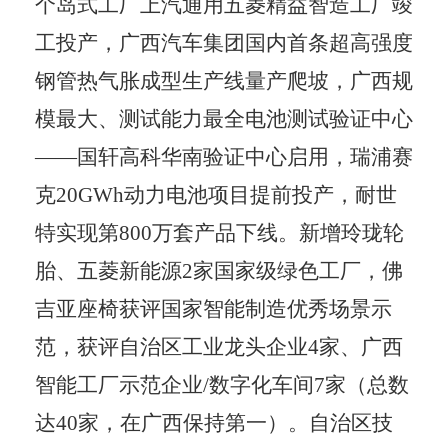
个岛式工厂
上汽通用五菱
精益智造工厂竣
工投产，广西汽车集团国内首条超高强度
钢管热气胀成型生产线量产爬坡，广西规
模最大、测试能力最全电池测试验证中心
——
国轩高科华南验证中心启用，瑞浦赛
克
20GWh
动力电池项目提前投产，耐世
特实现第
800
万套产品下线。新增玲珑轮
胎、五菱新能源
2
家国家级绿色工厂，佛
吉亚座椅获评国家智能制造优秀场景示
范，获评自治区工业龙头企业
4
家、广西
智能工厂示范企业
/
数字化车间
7
家（总数
达
40
家，在广西保持第一）。自治区技