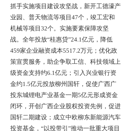
抓手实施项目建设攻坚战，新开工德濠产
业园、普天物流等项目
47
个，竣工宏和
机械等项目
32
个。实施要素保障攻坚
战。全年投放
“
桂惠贷
”24.1
亿元，降低
459
家企业融资成本
5517.2
万元；优化政
策宣贯服务，助企争取工信、科技领域上
级资金支持约
6.1
亿元；引入兴业银行资
金约
1.5
亿元投放柳州国轩，促使广西广
投东城锂电产业基金一期
5
亿元形成资金
闭环，开创广西企业股权投资先例，促进
国轩二期建设；成立中欧柳东新能源汽车
投资基金，
“
以投带引
”
推动一批重大项目