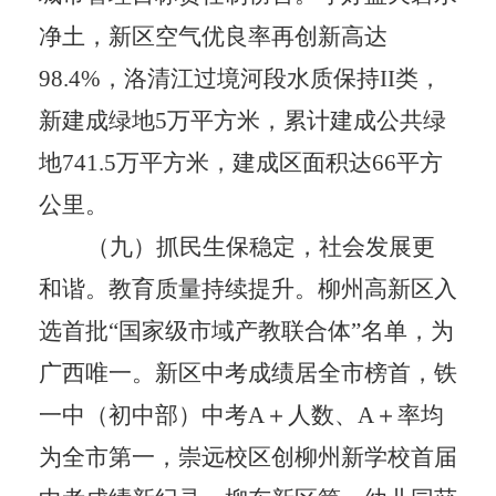
净土，新区空气优良率再创新高达
98.4%
，洛清江过境河段水质保持
II
类，
新建成绿地
5
万平方米，累计建成公共绿
地
741.5
万平方米，建成区面积达
66
平方
公里。
（九）抓民生保稳定，社会发展更
和谐。教育质量持续提升。
柳州高新区入
选首批
“
国家级市域产教联合体
”
名单，为
广西唯一。新区中考成绩居全市榜首，铁
一中（初中部）中考
A
＋人数、
A
＋率均
为全市第一，崇远校区创柳州新学校首届