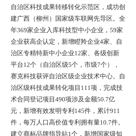
自治区科技成果转移转化示范区，成功创
建广西（柳州）国家级车联网先导区。全
年
369
家企业入库科技型中小企业，
59
家
企业获高企认定，新增瞪羚企业
4
家、自
治区专精特新中小企业
12
家、各级创新
平台
12
个（自治区级
5
个，市级
7
个），
赛克科技获评自治区级企业技术中心。自
治区级科技成果转化项目
111
项，完成技
术合同登记项目
490
项涉及金额
50.7
亿
元，新增有效发明专利
145
件，累计
911
件，每万人口高价值专利拥有量
10.7
件。
建立商标品牌指导站
1
个，新增国家级知