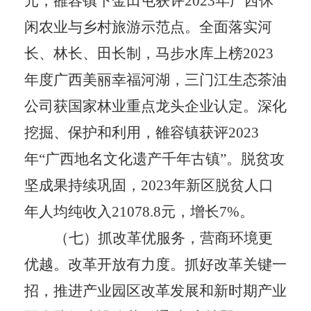
元，雒容镇下金田屯获评
2023
年广西休
闲农业与乡村旅游示范点。全面落实河
长、林长、田长制，马步水库上榜
2023
年度广西美丽幸福河湖，三门江生态茶油
公司获国家林业重点龙头企业认定。深化
挖掘、保护和利用，雒容镇获评
2023
年
“
广西地名文化遗产千年古镇
”
。脱贫攻
坚成果持续巩固，
2023
年新区脱贫人口
年人均纯收入
21078.8
元，增长
7%
。
（七）抓改革优服务，营商环境更
优越。
改革开放有力度。
抓好改革关键一
招，推进产业园区改革发展和新时期产业