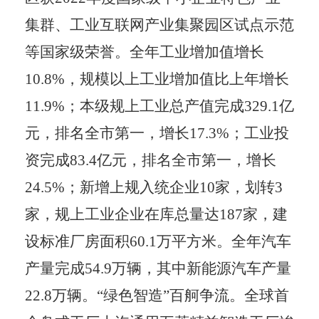
集群、工业互联网产业集聚园区试点示范
等国家级荣誉。全年工业增加值增长
10.8%
，规模以上工业增加值比上年增长
11.9%
；本级规上工业总产值完成
329.1
亿
元，排名全市第一，增长
17.3%
；工业投
资完成
83.4
亿元，排名全市第一，增长
24.5%
；新增上规入统企业
10
家，划转
3
家，规上工业企业在库总量达
187
家，建
设标准厂房面积
60.1
万平方米。全年汽车
产量完成
54.9
万辆，其中新能源汽车产量
22.8
万辆。
“
绿色智造
”
百舸争流。全球首