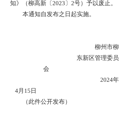
知》（柳高新〔
2023
〕
2
号）予以废止。
本通知自发布之日起实施。
柳州市柳
东新区管理委员
会
2024
年
4
月
15
日
（此件公开发布）