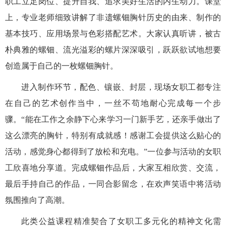
职工立足岗位、提升自我、追求美好生活的内生动力。课堂
上，专业老师细致讲解了非遗螺钿胸针历史的由来、制作的
基本技巧、应用场景与色彩搭配艺术。大家认真听讲，被古
朴典雅的螺钿、流光溢彩的螺片深深吸引，跃跃欲试地想要
创造属于自己的一枚螺钿胸针。
进入制作环节，配色、镶嵌、封层，现场女职工都专注
在自己的艺术创作当中，一丝不苟地耐心完成每一个步
骤。“能在工作之余静下心来学习一门新手艺，还亲手做出了
这么漂亮的胸针，特别有成就感！感谢工会提供这么贴心的
活动，感觉身心都得到了放松和充电。”一位参与活动的女职
工欣喜地分享道。完成螺钿作品后，大家互相欣赏、交流，
最后手持自己的作品，一同合影留念，在欢声笑语中将活动
氛围推向了高潮。
此类公益课程精准契合了女职工多元化的精神文化需